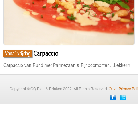
Traiteur
Wijn
Contact
Nieuwsbrief
Carpaccio
Vanaf vrijdag
Carpaccio van Rund met Parmezaan & Pijnboompitten…Lekkerrr!
Copyright © CQ Eten & Drinken 2022. All Rights Reserved.
Onze Privacy Pol