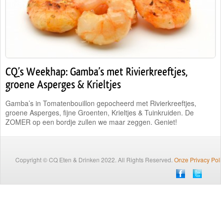
Traiteur
Wijn
Contact
CQ’s Weekhap: Gamba’s met Rivierkreeftjes,
Nieuwsbrief
groene Asperges & Krieltjes
Gamba’s in Tomatenbouillon gepocheerd met Rivierkreeftjes,
groene Asperges, fijne Groenten, Krieltjes & Tuinkruiden. De
ZOMER op een bordje zullen we maar zeggen. Geniet!
Copyright © CQ Eten & Drinken 2022. All Rights Reserved.
Onze Privacy Pol