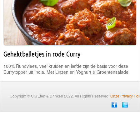
Traiteur
Wijn
Contact
Nieuwsbrief
Gehaktballetjes in rode Curry
100% Rundvlees, veel kruiden en liefde zijn de basis voor deze
Currytopper uit India. Met Linzen en Yoghurt & Groentensalade
Copyright © CQ Eten & Drinken 2022. All Rights Reserved.
Onze Privacy Pol