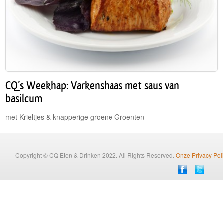
Traiteur
Wijn
Contact
Nieuwsbrief
CQ’s Weekhap: Varkenshaas met saus van
basilcum
met Krieltjes & knapperige groene Groenten
Copyright © CQ Eten & Drinken 2022. All Rights Reserved.
Onze Privacy Pol