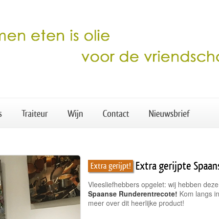
s
Traiteur
Wijn
Contact
Nieuwsbrief
Extra gerijpte Spaa
Extra gerijpt!
Vleesliefhebbers opgelet: wij hebben deze
Spaanse Runderentrecote!
Kom langs i
meer over dit heerlijke product!