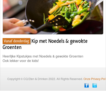
Traiteur
Wijn
Contact
Nieuwsbrief
Kip met Noedels & gewokte
Vanaf donderdag
Groenten
Heerlijke Kipstukjes met Noedels & gewokte Groenten
Ook lekker voor de kids!
Copyright © CQ Eten & Drinken 2022. All Rights Reserved.
Onze Privacy Pol