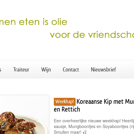
s
Traiteur
Wijn
Contact
Nieuwsbrief
Koreaanse Kip met Mu
Weekhap!
en Rettich
Een overheerlijke nieuwe weekhap! Heerli
sausje, Mungboontjes en Soyaboontjes (rijk
Smullen maar!