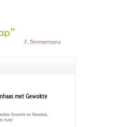
enhaas met Gewokte
okte Groente en Noedels.
n huis!