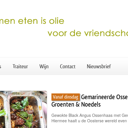
s
Traiteur
Wijn
Contact
Nieuwsbrief
Gemarineerde Oss
Vanaf dinsdag
Groenten & Noedels
Gewokte Black Angus Ossenhaas met Gew
Hiermee haalt u de Oosterse wereld even i