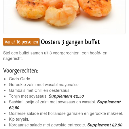
Traiteur
Wijn
Contact
Oosters 3 gangen buffet
Vanaf 16 personen
Nieuwsbrief
Stel een buffet samen uit 3 voorgerechten, een hoofd- en
nagerecht.
Voorgerechten:
Gado Gado
Gerookte zalm met wasabi mayonaise
Gamba’s met Chili en oestersaus
Tonijn met soyasaus.
Supplement €2,50
Sashimi tonijn of zalm met soyasaus en wasabi.
Supplement
€2,50
Oosterse salade met hollandse garnalen en gerookte makreel.
Kip teryaki.
Koreaanse salade met gewokte entrecote.
Supplement €2,50