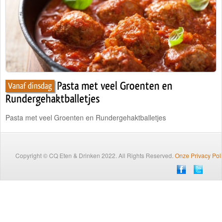
Traiteur
Wijn
Contact
Nieuwsbrief
Pasta met veel Groenten en
Vanaf dinsdag
Rundergehaktballetjes
Pasta met veel Groenten en Rundergehaktballetjes
Copyright © CQ Eten & Drinken 2022. All Rights Reserved.
Onze Privacy Pol