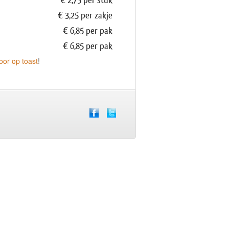
€ 2,75 per stuk
€ 3,25 per zakje
€ 6,85 per pak
€ 6,85 per pak
oor op toast
!