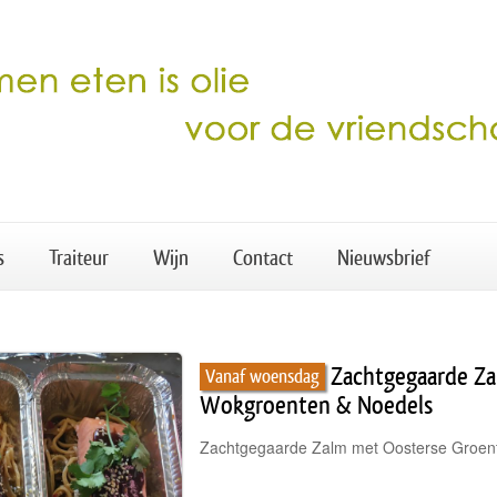
s
Traiteur
Wijn
Contact
Nieuwsbrief
Zachtgegaarde Za
Vanaf woensdag
Wokgroenten & Noedels
Zachtgegaarde Zalm met Oosterse Groent