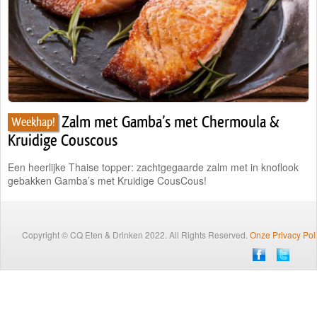
Traiteur
Wijn
Contact
Nieuwsbrief
Zalm met Gamba’s met Chermoula &
Weekhap!
Kruidige Couscous
Een heerlijke Thaise topper: zachtgegaarde zalm met in knoflook
gebakken Gamba’s met Kruidige CousCous!
Copyright © CQ Eten & Drinken 2022. All Rights Reserved.
Onze Privacy Pol