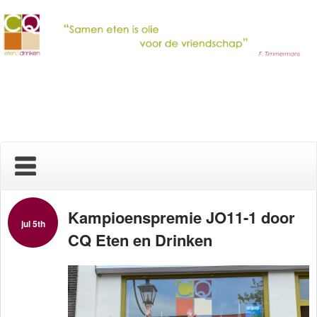
Home
Kampioenspremie JO11-1 door
jul 5th
CQ Eten en Drinken
Nieuws
Over ons