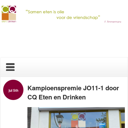
Home
Kampioenspremie JO11-1 door
jul 5th
CQ Eten en Drinken
Nieuws
Over ons