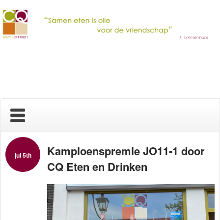
Home
Kampioenspremie JO11-1 door
jul 5th
CQ Eten en Drinken
Nieuws
Over ons