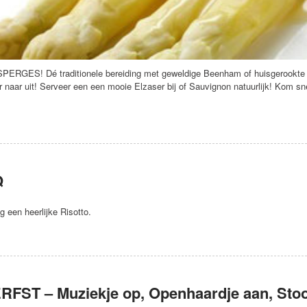
RGES! Dé traditionele bereiding met geweldige Beenham of huisgerookte Z
 naar uit! Serveer een een mooie Elzaser bij of Sauvignon natuurlijk! Kom sn
Q
 een heerlijke Risotto.
ERFST – Muziekje op, Openhaardje aan, Stoo