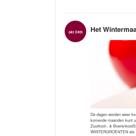
Het Wintermaa
okt 24th
De dagen worden weer kor
komende maanden kunt u 
Zuurkool-, & Boerenkool
WINTERGROENTEN als 