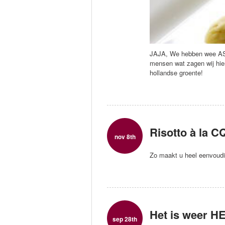
JAJA, We hebben wee ASPE
mensen wat zagen wij hier
hollandse groente!
Risotto à la C
nov 8th
Zo maakt u heel eenvoudig
Het is weer H
sep 28th